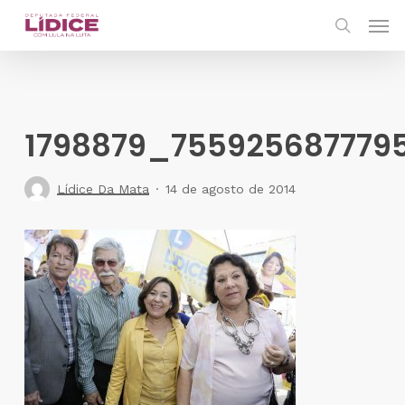
Skip
Men
to
search
main
content
1798879_755925687779
Lídice Da Mata
14 de agosto de 2014