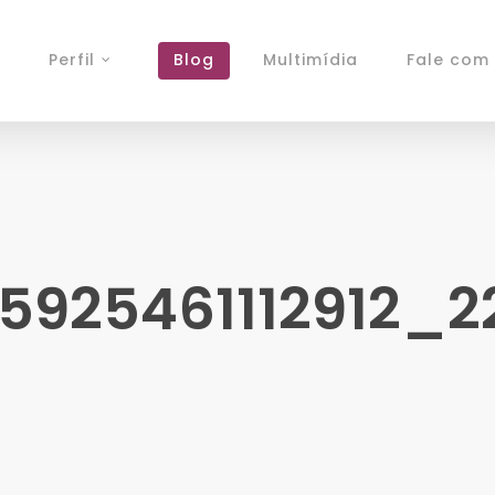
Perfil
Blog
Multimídia
Fale com 
5925461112912_2