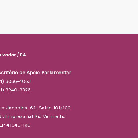
alvador / BA
scritório de Apoio Parlamentar
71) 3036-4063
71) 3240-3326
ua Jacobina, 64. Salas 101/102,
df.Empresarial Rio Vermelho
EP 41940-160