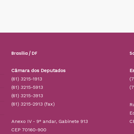
Brasília / DF
S
Câmara dos Deputados
E
(61) 3215-1913
(
(61) 3215-5913
(
(61) 3215-3913
(61) 3215-2913 (fax)
R
E
Anexo IV - 9° andar, Gabinete 913
C
CEP 70160-900