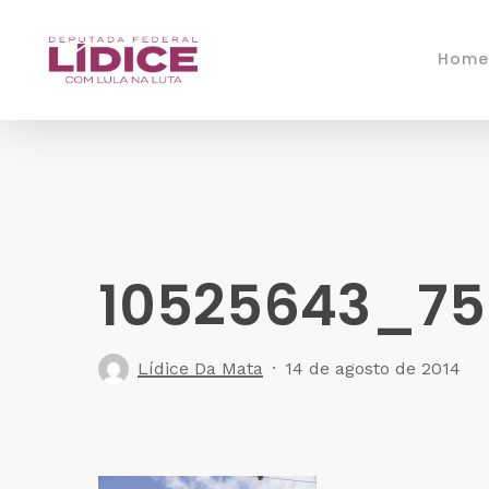
Skip
to
Home
main
content
10525643_75
Lídice Da Mata
14 de agosto de 2014