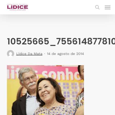
Skip
Men
to
search
main
content
10525665_75561487781
Lídice Da Mata
14 de agosto de 2014