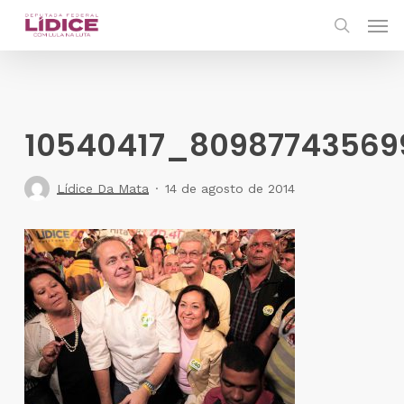
Skip
Men
to
search
main
content
10540417_80987743569
Lídice Da Mata
14 de agosto de 2014