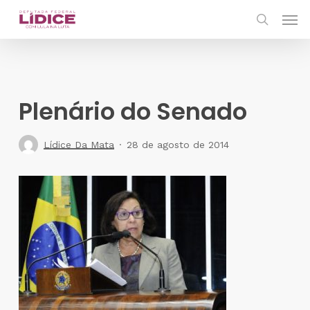
Skip
Men
to
search
main
content
Plenário do Senado
Lídice Da Mata
28 de agosto de 2014