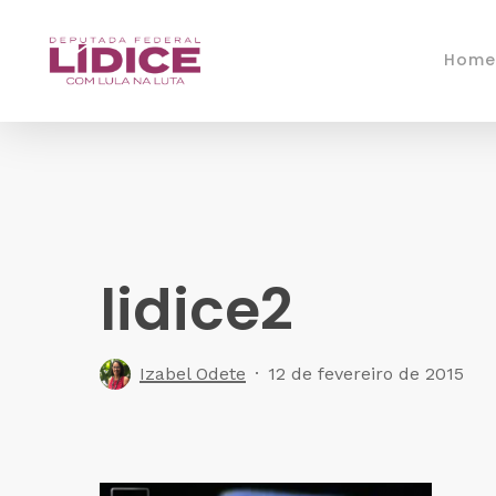
Skip
to
Home
main
content
lidice2
Izabel Odete
12 de fevereiro de 2015