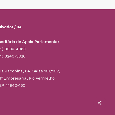
alvador / BA
scritório de Apoio Parlamentar
71) 3036-4063
71) 3240-3326
ua Jacobina, 64. Salas 101/102,
df.Empresarial Rio Vermelho
EP 41940-160