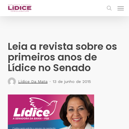
Skip
Men
to
search
main
content
Leia a revista sobre os
primeiros anos de
Lídice no Senado
Lídice Da Mata
13 de junho de 2015