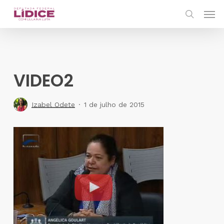
Skip
Men
to
search
main
content
VIDEO2
Izabel Odete
1 de julho de 2015