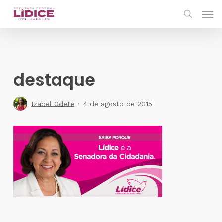
Skip
Men
to
search
main
content
destaque
Izabel Odete
4 de agosto de 2015