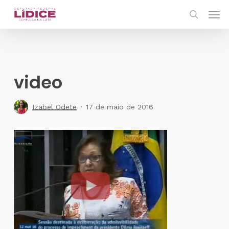
Skip
Men
to
search
main
content
video
Izabel Odete
17 de maio de 2016