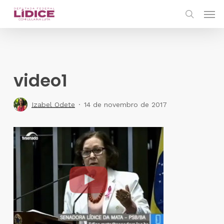
Skip
Men
to
search
main
content
video1
Izabel Odete
14 de novembro de 2017