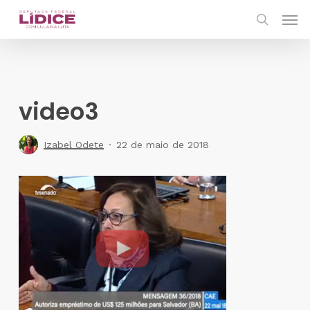
Skip
Men
to
search
main
content
video3
Izabel Odete
22 de maio de 2018