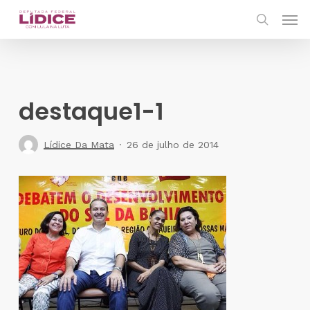
Skip
Men
to
search
main
content
destaque1-1
Lídice Da Mata
26 de julho de 2014