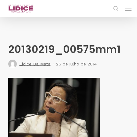
Skip
Men
to
search
main
content
20130219_00575mm1
Lídice Da Mata
26 de julho de 2014