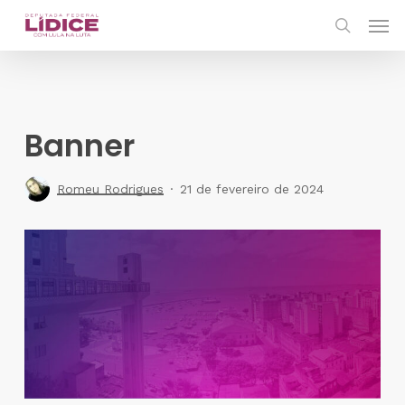
Skip
Men
to
search
main
content
Banner
Romeu Rodrigues
21 de fevereiro de 2024