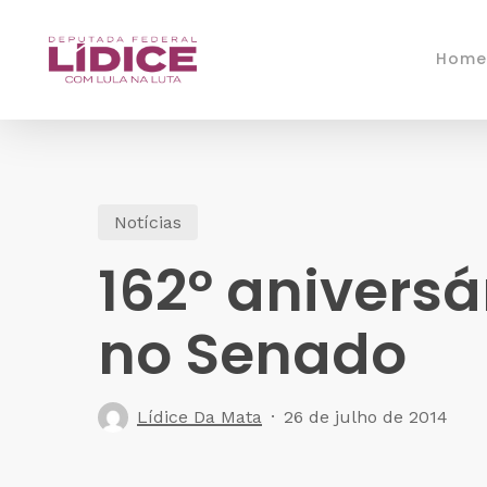
Skip
to
Home
main
content
Notícias
162º anivers
no Senado
Lídice Da Mata
26 de julho de 2014