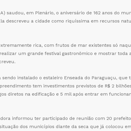
A) saudou, em Plenário, o aniversário de 162 anos do mun
 Ela descreveu a cidade como riquíssima em recursos natu
xtremamente rica, com frutos de mar existentes só naq
 realizar um grande festival gastronômico e mostrar toda 
creveu.
á sendo instalado o estaleiro Enseada do Paraguaçu, que 
preendimento tem investimentos previstos de R$ 2 bilhões
os diretos na edificação e 5 mil após entrar em funcion
ra informou ter participado de reunião com 20 prefeit
a situação dos municípios diante da seca que já colocou 