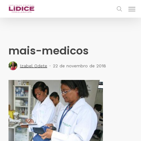
Skip
Men
to
search
main
content
mais-medicos
Izabel Odete
22 de novembro de 2018