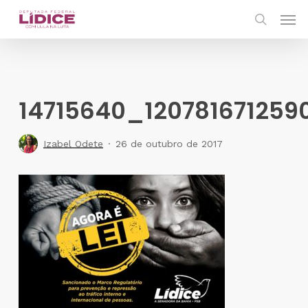
Skip
Men
to
search
main
content
14715640_12078167125
Izabel Odete
26 de outubro de 2017