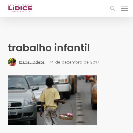
Skip
Men
to
search
main
content
trabalho infantil
Izabel Odete
14 de dezembro de 2017