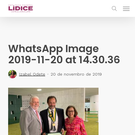
Skip
Men
to
search
main
content
WhatsApp Image
2019-11-20 at 14.30.36
Izabel Odete
20 de novembro de 2019