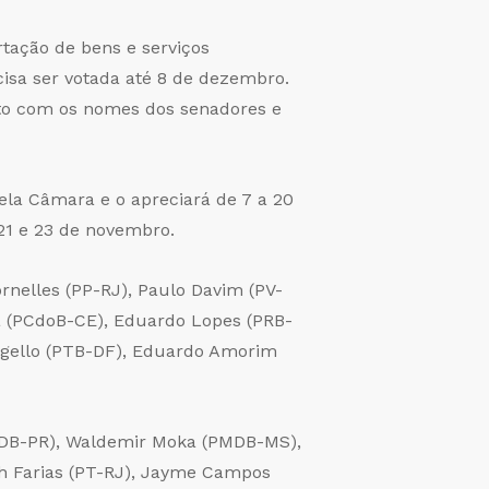
rtação de bens e serviços
isa ser votada até 8 de dezembro.
nto com os nomes dos senadores e
ela Câmara e o apreciará de 7 a 20
21 e 23 de novembro.
nelles (PP-RJ), Paulo Davim (PV-
da (PCdoB-CE), Eduardo Lopes (PRB-
Argello (PTB-DF), Eduardo Amorim
MDB-PR), Waldemir Moka (PMDB-MS),
gh Farias (PT-RJ), Jayme Campos