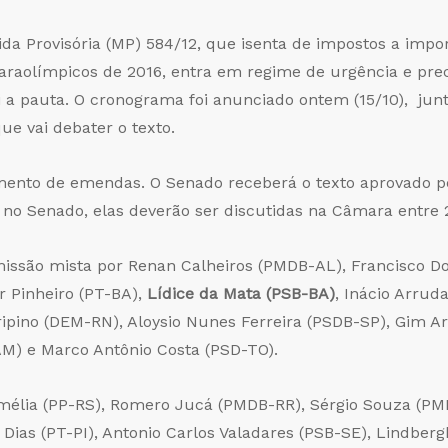
da Provisória (MP) 584/12, que isenta de impostos a impo
araolímpicos de 2016, entra em regime de urgência e prec
i a pauta. O cronograma foi anunciado ontem (15/10), ju
e vai debater o texto.
imento de emendas. O Senado receberá o texto aprovado p
no Senado, elas deverão ser discutidas na Câmara entre 
issão mista por Renan Calheiros (PMDB-AL), Francisco Dor
r Pinheiro (PT-BA),
Lídice da Mata (PSB-BA)
, Inácio Arru
gripino (DEM-RN), Aloysio Nunes Ferreira (PSDB-SP), Gim 
AM) e Marco Antônio Costa (PSD-TO).
mélia (PP-RS), Romero Jucá (PMDB-RR), Sérgio Souza (P
Dias (PT-PI), Antonio Carlos Valadares (PSB-SE), Lindber