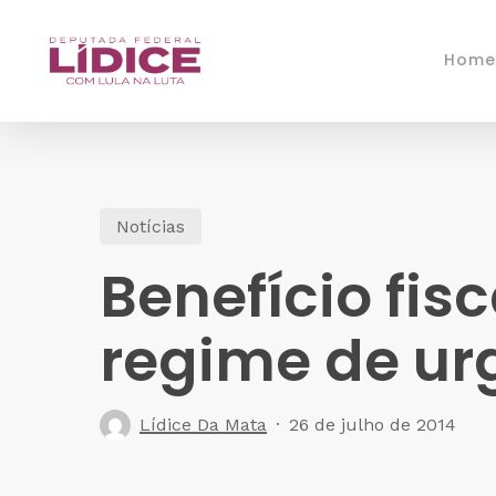
Skip
to
Home
main
content
Notícias
Benefício fis
regime de ur
Lídice Da Mata
26 de julho de 2014