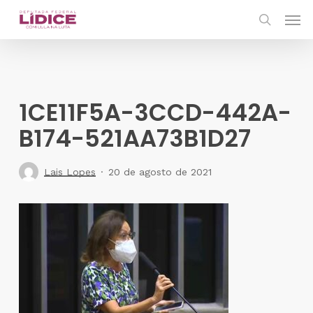
Skip
Men
to
search
main
content
1CE11F5A-3CCD-442A-
B174-521AA73B1D27
Lais Lopes
20 de agosto de 2021