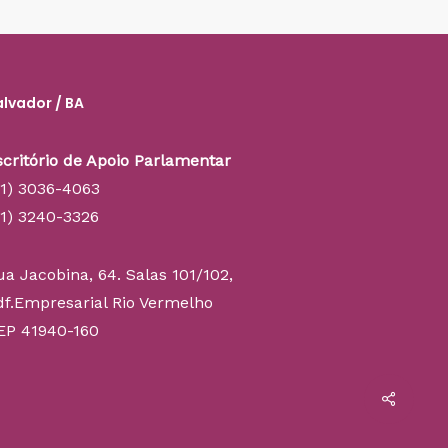
alvador / BA
scritório de Apoio Parlamentar
71) 3036-4063
71) 3240-3326
ua Jacobina, 64. Salas 101/102,
df.Empresarial Rio Vermelho
EP 41940-160