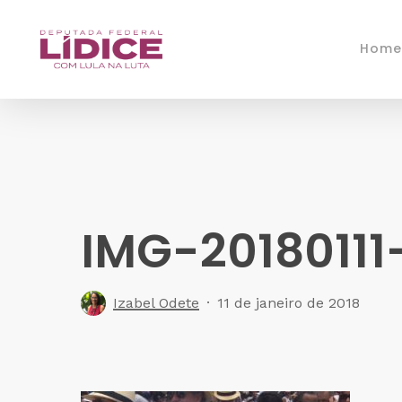
Skip
to
Home
main
content
IMG-2018011
Izabel Odete
11 de janeiro de 2018