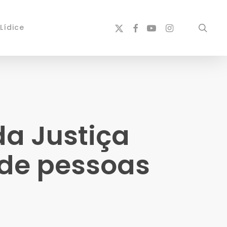
x-
facebook
youtube
instagram
sear
Lídice
twitter
da Justiça
o de pessoas