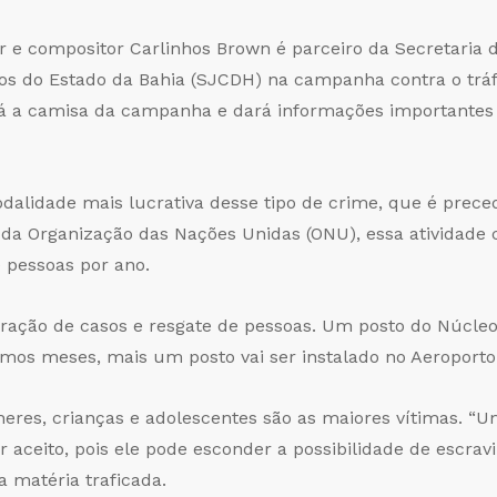
r e compositor Carlinhos Brown é parceiro da Secretaria da
 do Estado da Bahia (SJCDH) na campanha contra o tráfi
rá a camisa da campanha e dará informações importantes 
odalidade mais lucrativa desse tipo de crime, que é prece
da Organização das Nações Unidas (ONU), essa atividade
e pessoas por ano.
ração de casos e resgate de pessoas. Um posto do Núcle
imos meses, mais um posto vai ser instalado no Aeroporto 
heres, crianças e adolescentes são as maiores vítimas. “U
 aceito, pois ele pode esconder a possibilidade de escravi
a matéria traficada.