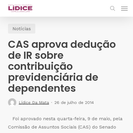
Skip
Men
to
search
main
Notícias
content
CAS aprova dedução
de IR sobre
contribuição
previdenciária de
dependentes
Lídice Da Mata
26 de julho de 2014
Foi aprovado nesta quarta-feira, 9 de maio, pela
Comissão de Assuntos Sociais (CAS) do Senado