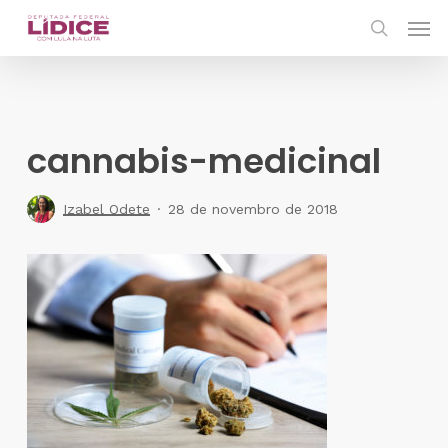
Skip
Men
to
search
main
content
cannabis-medicinal
Izabel Odete
28 de novembro de 2018