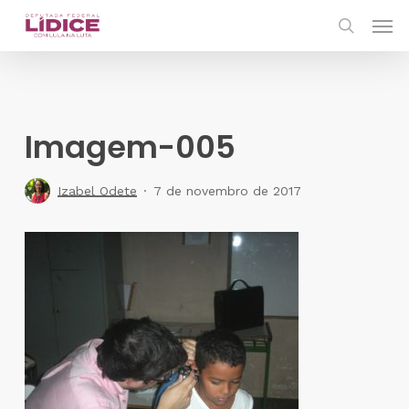
Skip
Men
to
search
main
content
Imagem-005
Izabel Odete
7 de novembro de 2017