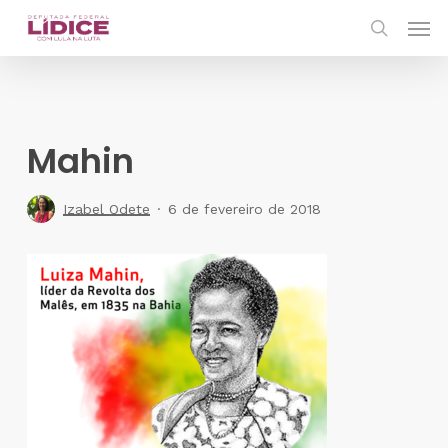
Skip
Men
to
search
main
content
Mahin
Izabel Odete
6 de fevereiro de 2018