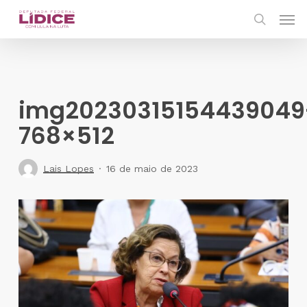
Skip
Men
to
search
main
content
img20230315154439049
768×512
Lais Lopes
16 de maio de 2023