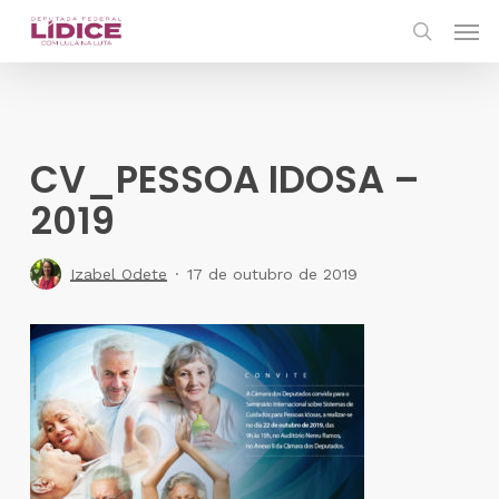
Skip
Men
to
search
main
content
CV_PESSOA IDOSA –
2019
Izabel Odete
17 de outubro de 2019