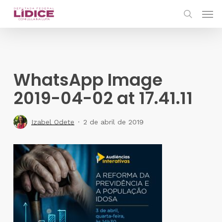
Skip
Men
to
search
main
content
WhatsApp Image
2019-04-02 at 17.41.11
Izabel Odete
2 de abril de 2019