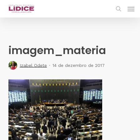
Skip
Men
to
search
main
content
imagem_materia
Izabel Odete
14 de dezembro de 2017