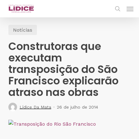
Skip
Men
to
search
main
Notícias
content
Construtoras que
executam
transposição do São
Francisco explicarão
atraso nas obras
Lídice Da Mata
26 de julho de 2014