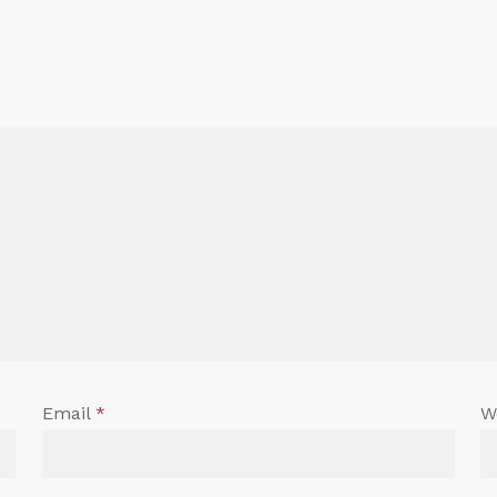
Email
*
W