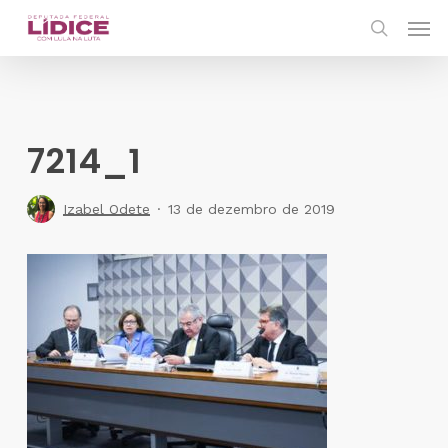
Skip
Men
to
search
main
content
7214_1
Izabel Odete
13 de dezembro de 2019