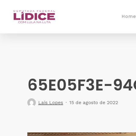
Skip
to
Home
main
content
65E05F3E-94
Lais Lopes
15 de agosto de 2022