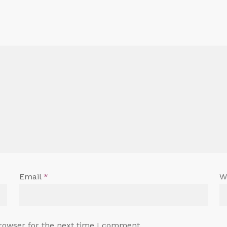
Email
*
W
rowser for the next time I comment.