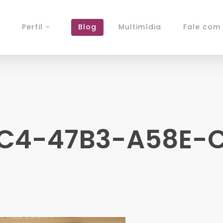
Perfil
Blog
Multimídia
Fale com 
C4-47B3-A58E-C