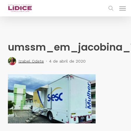
Skip
Men
to
search
main
content
umssm_em_jacobina_
Izabel Odete
4 de abril de 2020