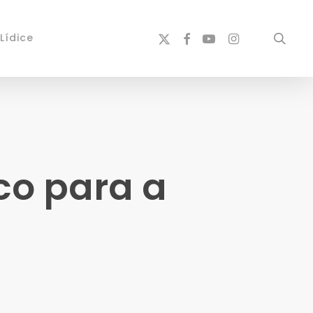
x-
facebook
youtube
instagram
sear
Lídice
twitter
co para a