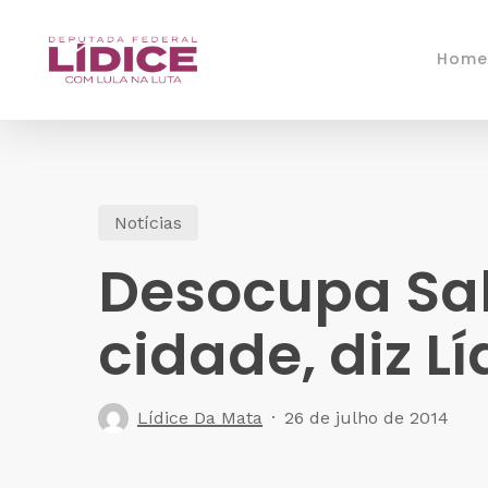
Skip
to
Home
main
content
Notícias
Desocupa Sa
cidade, diz Lí
Lídice Da Mata
26 de julho de 2014