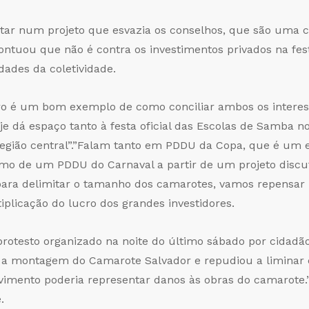
tar num projeto que esvazia os conselhos, que são uma 
ontuou que não é contra os investimentos privados na fest
ades da coletividade.
eiro é um bom exemplo de como conciliar ambos os intere
oje dá espaço tanto à festa oficial das Escolas de Sam
região central”.”Falam tanto em PDDU da Copa, que é um 
 de um PDDU do Carnaval a partir de um projeto discut
para delimitar o tamanho dos camarotes, vamos repensar
plicação do lucro dos grandes investidores.
 protesto organizado na noite do último sábado por cidadã
ra a montagem do Camarote Salvador e repudiou a limina
vimento poderia representar danos às obras do camarote
.