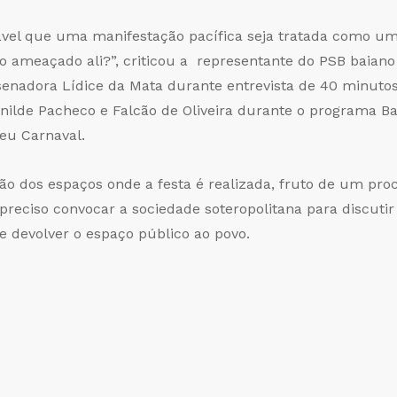
tável que uma manifestação pacífica seja tratada como u
o ameaçado ali?”, criticou a representante do PSB baian
senadora Lídice da Mata durante entrevista de 40 minuto
 Lenilde Pacheco e Falcão de Oliveira durante o programa
seu Carnaval.
ção dos espaços onde a festa é realizada, fruto de um pro
 É preciso convocar a sociedade soteropolitana para discu
 devolver o espaço público ao povo.