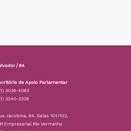
alvador / BA
scritório de Apoio Parlamentar
71) 3036-4063
71) 3240-3326
ua Jacobina, 64. Salas 101/102,
df.Empresarial Rio Vermelho