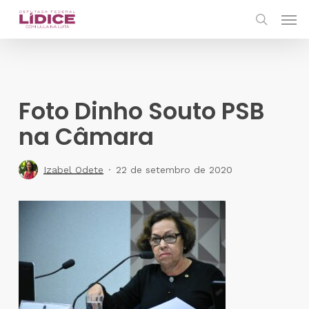
Skip
Men
to
search
main
content
Foto Dinho Souto PSB
na Câmara
Izabel Odete
22 de setembro de 2020