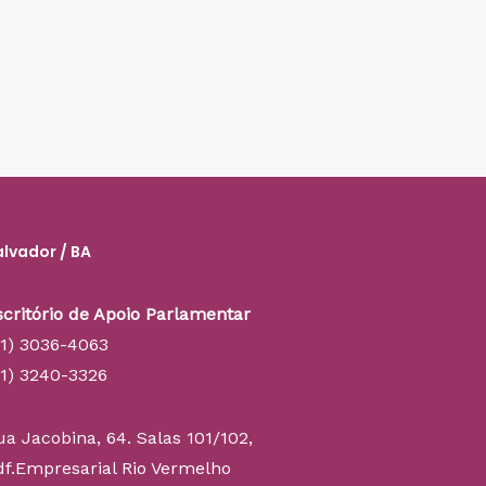
alvador / BA
scritório de Apoio Parlamentar
71) 3036-4063
71) 3240-3326
ua Jacobina, 64. Salas 101/102,
df.Empresarial Rio Vermelho