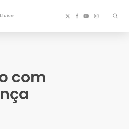
x-
facebook
youtube
instagram
sear
Lídice
twitter
o com
ança