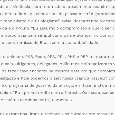
de e a violência; será retomado o crescimento econômico; 
 de mandato. “As conquistas do passado serão garantida
imonialismo e o fisiologismo”, aviso, descartando o des
Vida e o Prouni. “Eu assumo o compromisso e quero ser co
 burocracia para simplificar o país e avançar no cump
o o compromisso do Brasil com a sustentabilidade.
 e unidade, PSB, Rede, PPS, PPL, PHS e PRP marcaram o i
o país. Dirigentes, delegados, militantes e simpatizantes 
ia de fazer esse encontro na mesma data em que completa
stação e hoje podemos dizer: nossa criança nasceu”, comp
 o programa de governo da aliança, em fase final de mon
ebido. “Eu aprendi muito com a floresta. Os desabusado
e está no caminho certo”, comentou.
 uma campanha limpa e rechaçou os rumores em torno de 