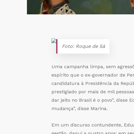
Foto: Roque de Sá
Uma campanha limpa, sem agressõe
espírito que o ex-governador de P
candidatura à Presidência da Repúb
prestigiado por mais de mil pessoas,
dar jeito no Brasil é o povo”, diss
mudança”, disse Marina.
Em um discurso contundente, Edua
gestão, daqui a quatro anos: em seu