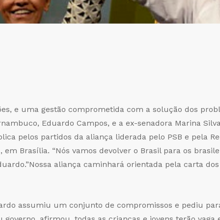
s, e uma gestão comprometida com a solução dos proble
ernambuco, Eduardo Campos, e a ex-senadora Marina Silv
lica pelos partidos da aliança liderada pelo PSB e pela 
 em Brasília. “Nós vamos devolver o Brasil para os brasilei
e Eduardo.”Nossa aliança caminhará orientada pela carta do
rdo assumiu um conjunto de compromissos e pediu para 
 governo, afirmou, todas as crianças e jovens terão vaga