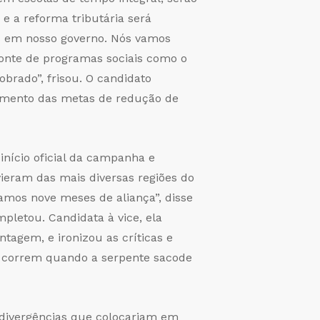
e a reforma tributária será
s em nosso governo. Nós vamos
monte de programas sociais como o
brado”, frisou. O candidato
rimento das metas de redução de
nício oficial da campanha e
vieram das mais diversas regiões do
mos nove meses de aliança”, disse
letou. Candidata à vice, ela
tagem, e ironizou as críticas e
s correm quando a serpente sacode
divergências que colocariam em