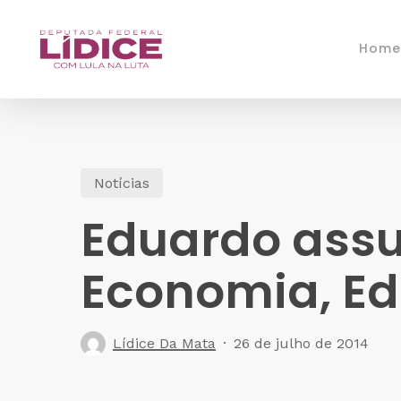
Skip
to
Home
main
content
Notícias
Eduardo ass
Economia, E
Lídice Da Mata
26 de julho de 2014