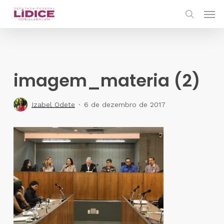
Skip
Men
to
search
main
content
imagem_materia (2)
Izabel Odete
6 de dezembro de 2017