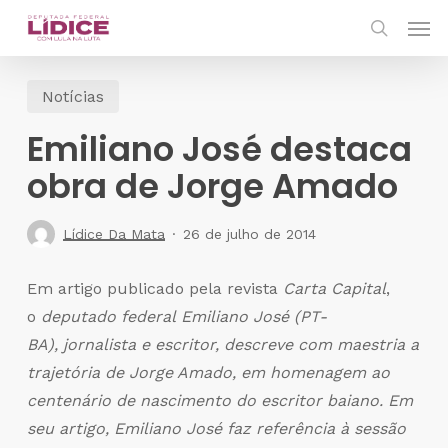
Skip
Men
to
search
main
Notícias
content
Emiliano José destaca
obra de Jorge Amado
Lídice Da Mata
26 de julho de 2014
Em artigo publicado pela revista
Carta Capital
,
o
deputado federal
Emiliano José (PT-
BA), jornalista e escritor, descreve com maestria a
trajetória de Jorge Amado, em homenagem ao
centenário de nascimento do escritor baiano. Em
seu artigo, Emiliano José faz referência à sessão