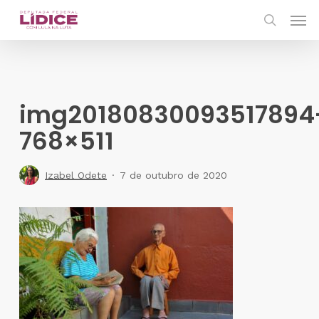
Skip
Men
to
search
main
content
img20180830093517894
768×511
Izabel Odete
7 de outubro de 2020