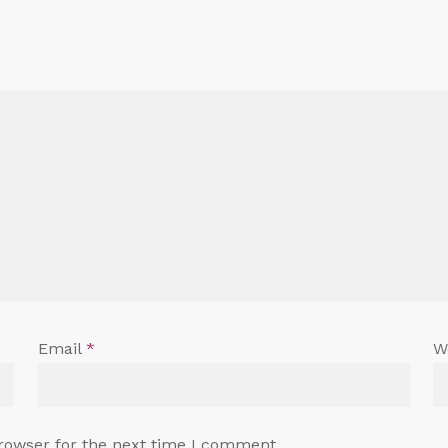
Email
*
W
rowser for the next time I comment.