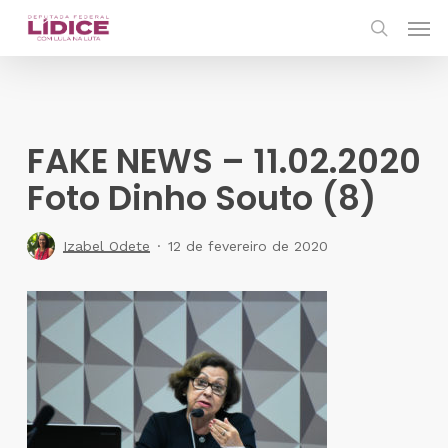
Skip
Men
to
search
main
content
FAKE NEWS – 11.02.2020
Foto Dinho Souto (8)
Izabel Odete
12 de fevereiro de 2020