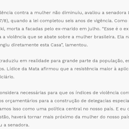
olência contra a mulher não diminuiu, avaliou a senadora
7/8), quando a lei completou seis anos de vigência. Como
iki, morta a facadas pelo ex-marido em julho. “Esse é o 
 a violência que se abate sobre a mulher brasileira. Ela n
ingiu diretamente esta Casa”, lamentou.
e traduziu em realidade para grande parte da população,
. Lídice da Mata afirmou que a resistência maior à aplic
ciário.
sidera necessárias para que os índices de violência con
rsos orçamentários para a construção de delegacias especia
hamos isso como uma política central no nosso país. E eu 
estão, haverá tornar mais próximo da mulher do nosso paí
ou a senadora.