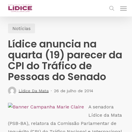
Skip
Men
to
search
main
Notícias
content
Lídice anuncia na
quarta (19) parecer da
CPI do Tráfico de
Pessoas do Senado
Lídice Da Mata
26 de julho de 2014
A senadora
Lídice da Mata
(PSB-BA), relatora da Comissão Parlamentar de
Inquérito (CPI) do Tráfico Nacional e Internacional