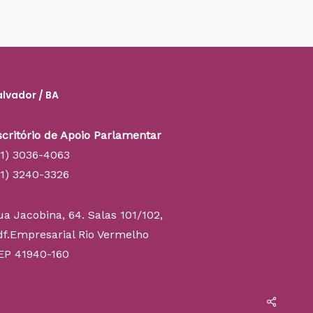
alvador / BA
scritório de Apoio Parlamentar
71) 3036-4063
71) 3240-3326
ua Jacobina, 64. Salas 101/102,
df.Empresarial Rio Vermelho
EP 41940-160