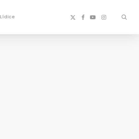
x-
facebook
youtube
instagram
sear
Lídice
twitter