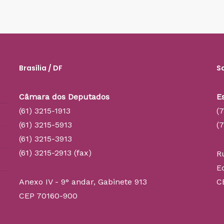
Brasília / DF
S
Câmara dos Deputados
E
(61) 3215-1913
(
(61) 3215-5913
(
(61) 3215-3913
(61) 3215-2913 (fax)
R
E
Anexo IV - 9° andar, Gabinete 913
C
CEP 70160-900