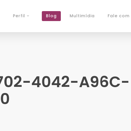
Perfil
Blog
Multimídia
Fale com 
702-4042-A96C-
30