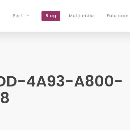
Perfil
Blog
Multimídia
Fale com 
EDD-4A93-A800-
F8