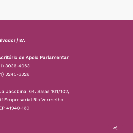
alvador / BA
scritório de Apoio Parlamentar
71) 3036-4063
71) 3240-3326
ua Jacobina, 64. Salas 101/102,
df.Empresarial Rio Vermelho
EP 41940-160