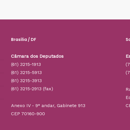
Brasília / DF
S
Câmara dos Deputados
E
(61) 3215-1913
(
(61) 3215-5913
(
(61) 3215-3913
(61) 3215-2913 (fax)
R
E
Anexo IV - 9° andar, Gabinete 913
C
CEP 70160-900