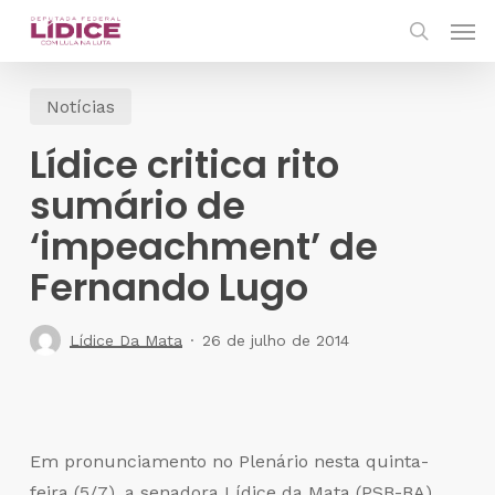
Skip
Men
to
search
main
Notícias
content
Lídice critica rito
sumário de
‘impeachment’ de
Fernando Lugo
Lídice Da Mata
26 de julho de 2014
Em pronunciamento no Plenário nesta quinta-
feira (5/7), a senadora Lídice da Mata (PSB-BA)